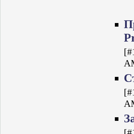
П
P
[#
A
С
[#
A
З
[#