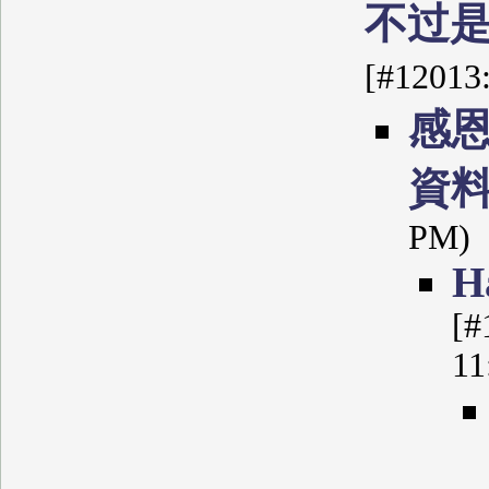
不过
[#12013
感
資
PM)
Н
[#
11