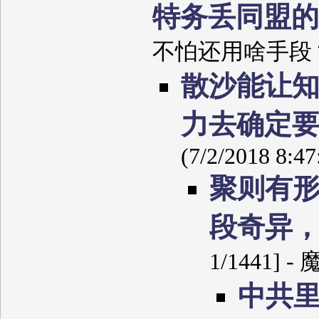
特务丢同盟
不怕还用啥手段？ (7/
散沙能让
力去确定
(7/2/2018 8:4
聚则有
段奇异
1/1441] -
中共