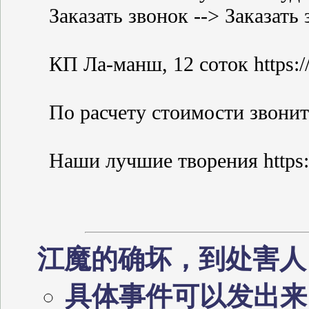
Заказать звонок --> Заказать з
КП Ла-манш, 12 соток https://
По расчету стоимости звоните 
Наши лучшие творения https:/
江魔的确坏，到处害
具体事件可以发出