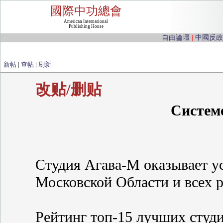
國際中功總會
American International
Publishing House
自由論壇
|
中國反政
新帖
|
查帖
|
刷新
改贴/删贴
Систем
Студия Агава-М оказывает у
Московской Области и всех рег
Рейтинг топ-15 лучших студ