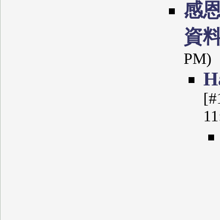
感
資
PM)
Н
[#
11