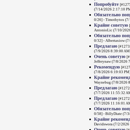
Попробуйте
[#1275
(7/14/2026 2:17:10 P
Обязательно по
0/26] - Timothytox (7
Крайне советую
AntonioLic (7/10/202
Обязательно по
0/32] - Albertaxiow (
Предлагаю
[#12732
(7/9/2026 8:39:00 AM
Очень советую
[#
Jefferynaw (7/8/2026 
Рекомендую
[#127
(7/8/2026 6:19:03 PM
Крайне рекомен
Waynebug (7/8/2026 
Предлагаю
[#1272
(7/7/2026 11:55:32 A
Предлагаю
[#12723
(7/7/2026 11:16:01 A
Обязательно по
0/58] - BillyDiate (7/
Крайне рекомен
Davidswora (7/2/2026
Очень советую
[#