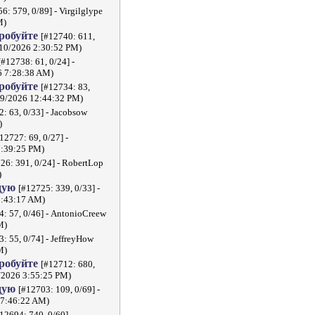
6: 579, 0/89] - Virgilglype
M)
пробуйте
[#12740: 611,
/10/2026 2:30:52 PM)
[#12738: 61, 0/24] -
6 7:28:38 AM)
пробуйте
[#12734: 83,
7/9/2026 12:44:32 PM)
: 63, 0/33] - Jacobsow
)
12727: 69, 0/27] -
7:39:25 PM)
26: 391, 0/24] - RobertLop
)
дую
[#12725: 339, 0/33] -
8:43:17 AM)
4: 57, 0/46] - AntonioCreew
M)
: 55, 0/74] - JeffreyHow
M)
пробуйте
[#12712: 680,
3/2026 3:55:25 PM)
дую
[#12703: 109, 0/69] -
 7:46:22 AM)
12694: 740, 0/60] -