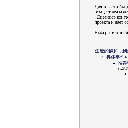
Для того чтобы 
осуществляем авто
Дизайнер контро
проекта и дает об
Выберите тип об
江魔的确坏，到
具体事件
推荐
8:23: