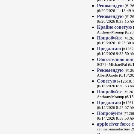
(6/21/2026 12:36:32 
Рекомендую
[#126
(6/20/2026 11:18:49 
Рекомендую
[#126
(6/20/2026 9:38:15 A
Крайне советую
AnthonyMoump (6/20/
Попробуйте
[#1262
(6/19/2026 10:25:30 
Предлагаю
[#12626
(6/19/2026 9:33:50 A
Обязательно по
0/37] - MichaelPal (6
Рекомендую
[#126
AlbertQuodo (6/18/20
Советую
[#12618: 
(6/16/2026 6:30:53 A
Попробуйте
[#1261
AnthonyMoump (6/15/
Предлагаю
[#12616
(6/15/2026 8:57:57 A
Попробуйте
[#1260
(6/14/2026 9:58:53 A
apple river force 
cabinet-manufacture 