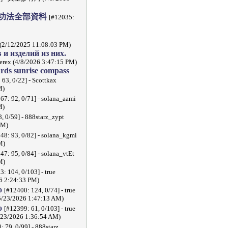
功法全部資料
[#12035:
 (2/12/2025 11:08:03 PM)
и изделий из них.
ierex (4/8/2026 3:47:15 PM)
rds sunrise compass
 63, 0/22] - Scottkax
M)
67: 92, 0/71] - solana_aami
M)
, 0/59] - 888starz_zypt
PM)
48: 93, 0/82] - solana_kgmi
M)
47: 95, 0/84] - solana_vtEt
M)
3: 104, 0/103] - true
26 2:24:33 PM)
no
[#12400: 124, 0/74] - true
(5/23/2026 1:47:13 AM)
no
[#12399: 61, 0/103] - true
5/23/2026 1:36:54 AM)
: 79, 0/99] - 888starz