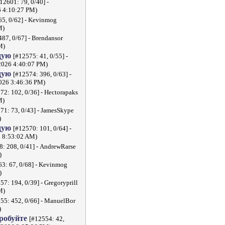
12601: 79, 0/40] -
6 4:10:27 PM)
65, 0/62] - Kevinmog
M)
487, 0/67] - Brendansor
M)
дую
[#12575: 41, 0/55] -
2026 4:40:07 PM)
дую
[#12574: 396, 0/63] -
026 3:46:36 PM)
72: 102, 0/36] - Hectorapaks
M)
71: 73, 0/43] - JamesSkype
)
дую
[#12570: 101, 0/64] -
 8:53:02 AM)
8: 208, 0/41] - AndrewRarse
)
3: 67, 0/68] - Kevinmog
)
57: 194, 0/39] - Gregoryprill
M)
55: 452, 0/66] - ManuelBor
)
пробуйте
[#12554: 42,