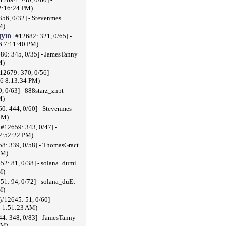
2:16:24 PM)
356, 0/32] - Stevenmes
M)
дую
[#12682: 321, 0/65] -
6 7:11:40 PM)
80: 345, 0/35] - JamesTanny
M)
12679: 370, 0/56] -
26 8:13:34 PM)
, 0/63] - 888starz_znpt
M)
0: 444, 0/60] - Stevenmes
AM)
[#12659: 343, 0/47] -
 2:52:22 PM)
8: 339, 0/58] - ThomasGract
PM)
52: 81, 0/38] - solana_dumi
M)
51: 94, 0/72] - solana_duEt
M)
[#12645: 51, 0/60] -
 1:51:23 AM)
4: 348, 0/83] - JamesTanny