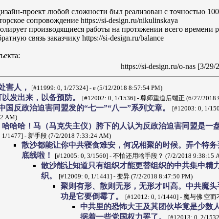
дизайн-проект любой сложности был реализован с точностью 10
рское сопровождение https://si-design.ru/nikulinskaya
лирует производящиеся работы на протяжении всего времени 
ратную связь заказчику https://si-design.ru/balance
ъекта:
https://si-design.ru/o-nas [3/2
处害人，
[#11999: 0, 1/27324] - e (5/12/2018 8:57:54 PM)
可以发出来，以备预防。
[#12002: 0, 1/1536] - 尊师重道后端正 (6/27/2018 9
中国反政治迫害同盟发的“七一”“八一”系列文章。
[#12003: 0, 1/1
32 AM)
哈哈哈！马（马克失主仪）胯下的人认为反政治迫害同盟是一
1/1477] - 新手段 (7/2/2018 7:33:24 AM)
散沙都能让你中共寝食难安，何况相聚的时候。弄个特务
底线啦！
[#12005: 0, 3/1560] - 不怕还用啥手段？ (7/2/2018 9:38:15 
散沙能让知道只有组织才能更替组织的中共集中精
织。
[#12009: 0, 1/1441] - 变异 (7/2/2018 8:47:50 PM)
聚则有形、散则无形，无形才叫高。中共魔头
功是它要倒霉了。
[#12012: 0, 1/1440] - 魔与佛 空而不
中共里的恐怖大王及其团伙毕竟是少数
据着一些党国权力罢了。
[#12013: 0, 2/1