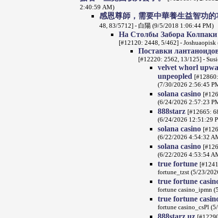
2:40:59 AM)
感恩尊師，需要中華養生益智功的
48, 83/5712] - 白陽 (9/5/2018 1:06:44 PM)
На Столбы Забора Колпаки
[#12120: 2448, 5/462] - Joshuaopisk
Поставки лантаноидов 
[#12220: 2562, 13/125] - Sus
velvet whorl upwa
unpeopled
[#12860:
(7/30/2026 2:56:45 P
solana casino
[#126
(6/24/2026 2:57:23 P
888starz
[#12665: 68
(6/24/2026 12:51:29 
solana casino
[#126
(6/22/2026 4:54:32 A
solana casino
[#126
(6/22/2026 4:53:54 A
true fortune
[#1241
fortune_tzst (5/23/20
true fortune casi
fortune casino_ipmn 
true fortune casi
fortune casino_csPl (
888starz uz
[#12290