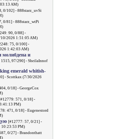
:03:13 AM)
, 0/102] - 888starz_uvSi
M)
, 0/81] - 888starz_wtPi
M)
249: 90, 0/88] -
5/10/2026 1:51:05 AM)
2248: 75, 0/100] -
2026 1:42:03 AM)
 молибдена и
 1515, 97/290] - SheilaInnof
cking emerald whitish-
0] - Scottkax (7/30/2026
404, 0/18] - GeorgeCox
M)
[#12779: 571, 0/18] -
 3:41:13 PM)
78: 471, 0/18] - Eugenestord
M)
дую
[#12777: 57, 0/21] -
6 10:23:53 PM)
587, 0/27] - Brandonthatt
M)