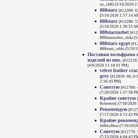
uz_ckKl (5/16/2026 2
888starz
[#12289: 63
(5/16/2026 1:57:14 A
888starz
[#12288: 57
(5/16/2026 1:39:55 A
888starzuzbet
[#12
888starzuzbet_dokr (
888starz egypt
[#1
888starz_wbki (5/10/
Поставки вольфрама и
изделий из них.
[#12218:
(4/6/2026 11:18:01 PM)
velvet feather cra
grey
[#12859: 68, 0/1
2:56:45 PM)
Советую
[#12780: 
(7/20/2026 1:57:58 P
Крайне советую
Robertrok (7/18/2026
Рекомендую
[#127
(7/17/2026 4:13:43 P
Крайне рекомен
JeffreyHow (7/16/202
Советую
[#12776: 
(7/15/2026 4:04:43 P