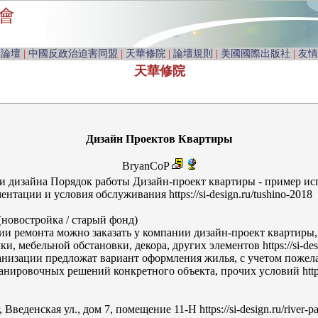
會
由論壇
|
中國反政治迫害同盟
|
天華修院
|
論壇規則
|
美國國際出版社
|
友情
天華修院
Дизайн Проектов Квартиры
BryanCoP
и дизайна Порядок работы Дизайн-проект квартиры - пример ис
нтации и условия обслуживания https://si-design.ru/tushino-2018
новостройка / старый фонд)
и ремонта можно заказать у компании дизайн-проект квартиры,
и, мебельной обстановки, декора, других элементов https://si-des
изации предложат вариант оформления жилья, с учетом пожела
нировочных решений конкретного объекта, прочих условий https:
Введенская ул., дом 7, помещение 11-Н https://si-design.ru/river-p