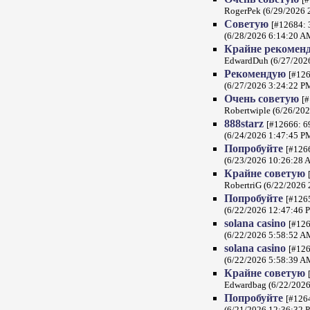
RogerPek (6/29/2026 
Советую
[#12684: 
(6/28/2026 6:14:20 A
Крайне рекомен
EdwardDuh (6/27/202
Рекомендую
[#126
(6/27/2026 3:24:22 P
Очень советую
[#
Robertwiple (6/26/20
888starz
[#12666: 69
(6/24/2026 1:47:45 P
Попробуйте
[#1266
(6/23/2026 10:26:28 
Крайне советую
RobertriG (6/22/2026
Попробуйте
[#1265
(6/22/2026 12:47:46 
solana casino
[#126
(6/22/2026 5:58:52 A
solana casino
[#126
(6/22/2026 5:58:39 A
Крайне советую
Edwardbag (6/22/2026
Попробуйте
[#1264