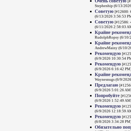
Очень советую
[#
Stephenhip (6/13/202
Советую
[#12600: 
(6/13/2026 3:56:53 P
Советую
[#12586: 
(6/11/2026 2:58:03 A
Крайне рекомен
RudolphRopsy (6/10/
Крайне рекомен
AndrewMainy (6/10/2
Рекомендую
[#125
(6/9/2026 10:30:54 P
Рекомендую
[#125
(6/9/2026 6:16:42 PM
Крайне рекомен
Waynesnugs (6/9/2026
Предлагаю
[#1256
(6/9/2026 5:01:26 AM
Попробуйте
[#1256
(6/9/2026 1:52:49 AM
Рекомендую
[#125
(6/9/2026 12:18:59 A
Рекомендую
[#125
(6/8/2026 3:34:28 PM
Обязательно по