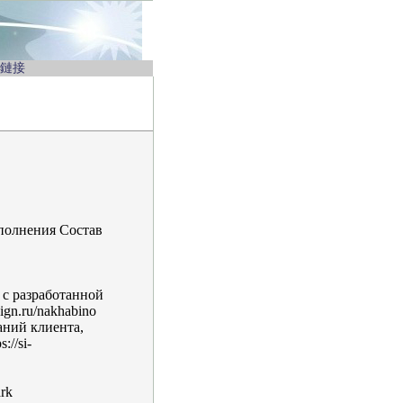
鏈接
полнения Состав
 с разработанной
ign.ru/nakhabino
ний клиента,
//si-
ark