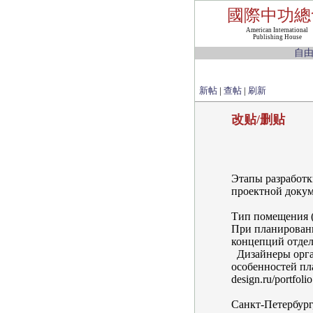
國際中功總
American International
Publishing House
自
新帖
|
查帖
|
刷新
改贴/删贴
Этапы разработк
проектной докуме
Тип помещения (
При планировани
концепций отделк
Дизайнеры орган
особенностей пла
design.ru/portfolio
Санкт-Петербург, 