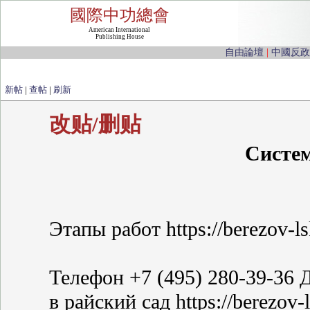
國際中功總會
American International
Publishing House
自由論壇
|
中國反政
新帖
|
查帖
|
刷新
改贴/删贴
Систе
Этапы работ https://berezov-ls
Телефон +7 (495) 280-39-36
в райский сад https://berezov-l