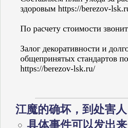
здоровым https://berezov-lsk.r
По расчету стоимости звоните 
Залог декоративности и долг
общепринятых стандартов по
https://berezov-lsk.ru/
江魔的确坏，到处害
具体事件可以发出