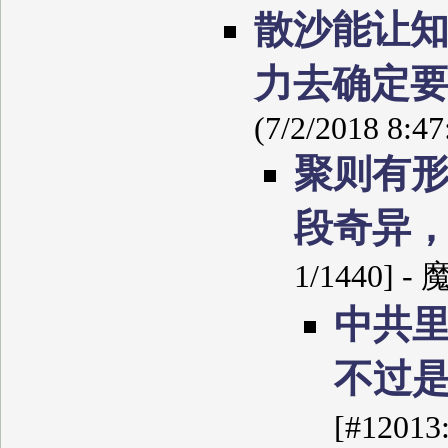
散沙能让
力去确定
(7/2/2018 8:4
聚则有
段奇异
1/1440] -
中共
不过
[#12013