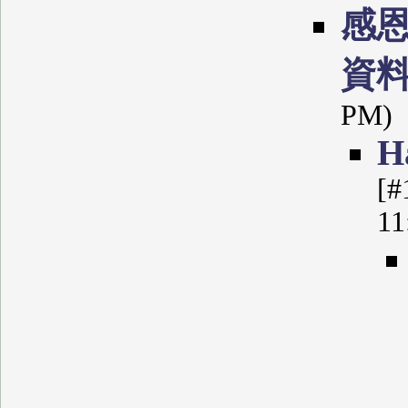
感
資
PM)
Н
[#
11