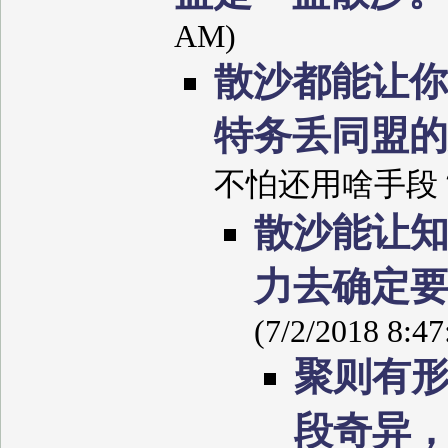
AM)
散沙都能让你
特务丢同盟
不怕还用啥手段？ (7/
散沙能让
力去确定
(7/2/2018 8:4
聚则有
段奇异