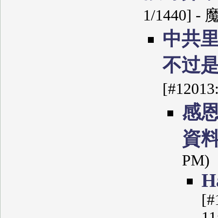
1/1440] -
中共
不过
[#12013
感
資
PM)
Н
[#
11