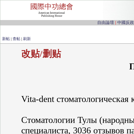
國際中功總會
American International
Publishing House
自由論壇
|
中國反政
新帖
|
查帖
|
刷新
改贴/删贴
П
Vita-dent стоматологическая кл
Стоматологии Тулы (народны
специалиста, 3036 отзывов п