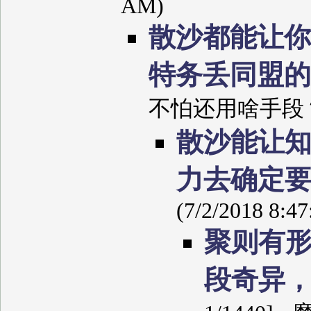
AM)
散沙都能让你
特务丢同盟
不怕还用啥手段？ (7/
散沙能让
力去确定
(7/2/2018 8:4
聚则有
段奇异