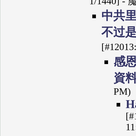
1/1440] -
中共
不过
[#12013
感
資
PM)
Н
[#
11