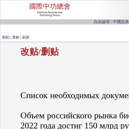
國際中功總會
American International
Publishing House
自由論壇
|
中國反政
新帖
|
查帖
|
刷新
改贴/删贴
Список необходимых документо
Объем российского рынка би
2022 года достиг 150 млрд р