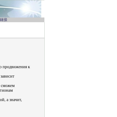
鏈接
о продвижения к
 зависит
ы сможем
егионам
й, а значит,