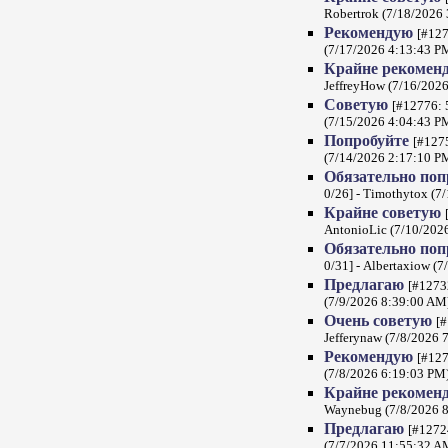
Robertrok (7/18/2026
Рекомендую
[#127
(7/17/2026 4:13:43 P
Крайне рекомен
JeffreyHow (7/16/202
Советую
[#12776: 
(7/15/2026 4:04:43 P
Попробуйте
[#1275
(7/14/2026 2:17:10 P
Обязательно по
0/26] - Timothytox (7
Крайне советую
AntonioLic (7/10/202
Обязательно по
0/31] - Albertaxiow (
Предлагаю
[#12732
(7/9/2026 8:39:00 AM
Очень советую
[#
Jefferynaw (7/8/2026 
Рекомендую
[#127
(7/8/2026 6:19:03 PM
Крайне рекомен
Waynebug (7/8/2026 
Предлагаю
[#1272
(7/7/2026 11:55:32 A