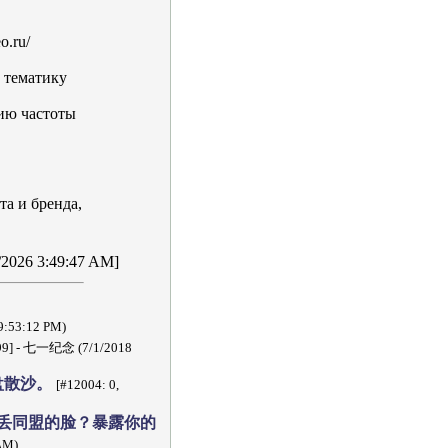
o.ru/
 тематику
ию частоты
а и бренда,
/9/2026 3:49:47 AM]
:53:12 PM)
499] - 七一纪念 (7/1/2018
盘散沙。
[#12004: 0,
丢同盟的脸？暴露你的
AM)