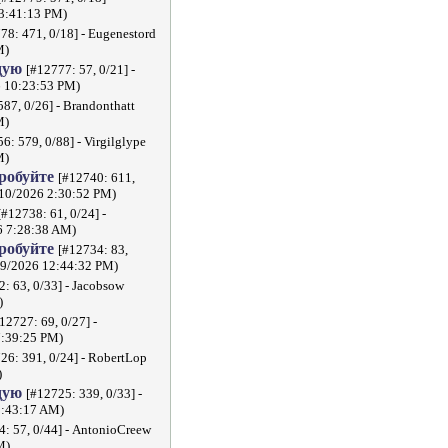
 3:41:13 PM)
78: 471, 0/18] - Eugenestord
M)
дую
[#12777: 57, 0/21] -
6 10:23:53 PM)
587, 0/26] - Brandonthatt
M)
6: 579, 0/88] - Virgilglype
M)
пробуйте
[#12740: 611,
/10/2026 2:30:52 PM)
[#12738: 61, 0/24] -
6 7:28:38 AM)
пробуйте
[#12734: 83,
7/9/2026 12:44:32 PM)
: 63, 0/33] - Jacobsow
)
12727: 69, 0/27] -
7:39:25 PM)
26: 391, 0/24] - RobertLop
)
дую
[#12725: 339, 0/33] -
8:43:17 AM)
4: 57, 0/44] - AntonioCreew
M)