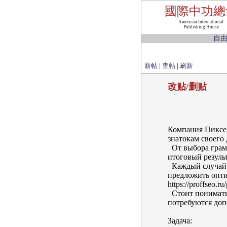
國際中功總
American International
Publishing House
自
新帖
|
查帖
|
刷新
改贴/删贴
Компания Пиксел
знатокам своего де
От выбора грамо
итоговый результат
Каждый случай ч
предложить опти
https://proffseo.r
Стоит понимать, 
потребуются допо
Задача: