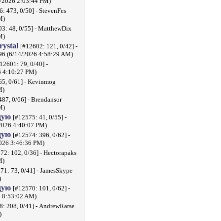
2026 2:03:44 PM)
: 473, 0/50] - StevenFes
M)
3: 48, 0/55] - MatthewDix
M)
crystal
[#12602: 121, 0/42] -
296 (6/14/2026 4:58:29 AM)
12601: 79, 0/40] -
6 4:10:27 PM)
65, 0/61] - Kevinmog
M)
487, 0/66] - Brendansor
M)
дую
[#12575: 41, 0/55] -
2026 4:40:07 PM)
дую
[#12574: 396, 0/62] -
026 3:46:36 PM)
72: 102, 0/36] - Hectorapaks
M)
71: 73, 0/41] - JamesSkype
)
дую
[#12570: 101, 0/62] -
 8:53:02 AM)
8: 208, 0/41] - AndrewRarse
)