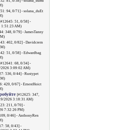
52: 81, 0/38] - solana_dumi
M)
51: 94, 0/71] - solana_duEt
M)
[#12645: 51, 0/58] -
 1:51:23 AM)
4: 348, 0/79] - JamesTanny
PM)
43: 402, 0/82] - Davidcrern
AM)
42: 51, 0/58] - Edwardbag
M)
[#12641: 68, 0/34] -
2026 3:09:02 AM)
7: 536, 0/44] - Rustypet
AM)
: 420, 0/67] - ErnestHoict
M)
пробуйте
[#12625: 347,
/19/2026 3:18:31 AM)
23: 211, 0/70] -
26 7:32:26 PM)
109, 0/46] - AnthonyRen
M)
7: 58, 0/43] -