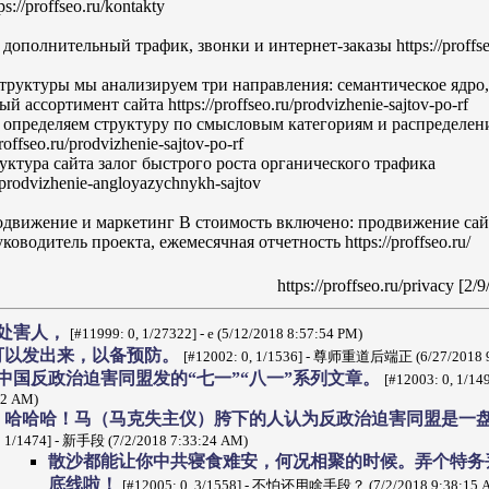
s://proffseo.ru/kontakty
 дополнительный трафик, звонки и интернет-заказы https://proffse
труктуры мы анализируем три направления: семантическое ядро,
й ассортимент сайта https://proffseo.ru/prodvizhenie-sajtov-po-rf
пределяем структуру по смысловым категориям и распределен
roffseo.ru/prodvizhenie-sajtov-po-rf
ктура сайта залог быстрого роста органического трафика
u/prodvizhenie-angloyazychnykh-sajtov
движение и маркетинг В стоимость включено: продвижение сайт
ководитель проекта, ежемесячная отчетность https://proffseo.ru/
https://proffseo.ru/privacy [2
处害人，
[#11999: 0, 1/27322] - e (5/12/2018 8:57:54 PM)
可以发出来，以备预防。
[#12002: 0, 1/1536] - 尊师重道后端正 (6/27/2018 9
中国反政治迫害同盟发的“七一”“八一”系列文章。
[#12003: 0, 1/1
32 AM)
哈哈哈！马（马克失主仪）胯下的人认为反政治迫害同盟是一
1/1474] - 新手段 (7/2/2018 7:33:24 AM)
散沙都能让你中共寝食难安，何况相聚的时候。弄个特务
底线啦！
[#12005: 0, 3/1558] - 不怕还用啥手段？ (7/2/2018 9:38:15 