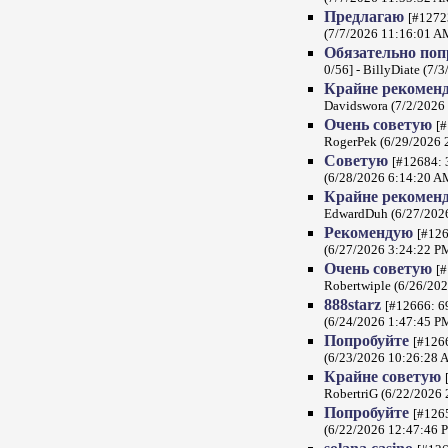
Предлагаю
[#12723
(7/7/2026 11:16:01 A
Обязательно по
0/56] - BillyDiate (7/
Крайне рекомен
Davidswora (7/2/2026
Очень советую
[#
RogerPek (6/29/2026 
Советую
[#12684: 
(6/28/2026 6:14:20 A
Крайне рекомен
EdwardDuh (6/27/202
Рекомендую
[#126
(6/27/2026 3:24:22 P
Очень советую
[#
Robertwiple (6/26/20
888starz
[#12666: 69
(6/24/2026 1:47:45 P
Попробуйте
[#1266
(6/23/2026 10:26:28 
Крайне советую
RobertriG (6/22/2026
Попробуйте
[#1265
(6/22/2026 12:47:46 