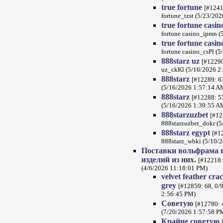
true fortune
[#1241
fortune_tzst (5/23/20
true fortune casi
fortune casino_ipmn 
true fortune casi
fortune casino_csPl (
888starz uz
[#12290
uz_ckKl (5/16/2026 2
888starz
[#12289: 63
(5/16/2026 1:57:14 A
888starz
[#12288: 57
(5/16/2026 1:39:55 A
888starzuzbet
[#12
888starzuzbet_dokr (
888starz egypt
[#1
888starz_wbki (5/10/
Поставки вольфрама и
изделий из них.
[#12218:
(4/6/2026 11:18:01 PM)
velvet feather cra
grey
[#12859: 68, 0/9
2:56:45 PM)
Советую
[#12780: 
(7/20/2026 1:57:58 P
Крайне советую