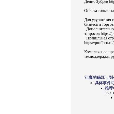
Денис Зубрев http
Оплата только за
Для улучшения с
бизнеса и торговы
Дополнительно о
запросов https://p
Правильная стру
https://proffseo.r
Комплексное про
техподдержка, ру
江魔的确坏，到
具体事件
推荐
8:23: