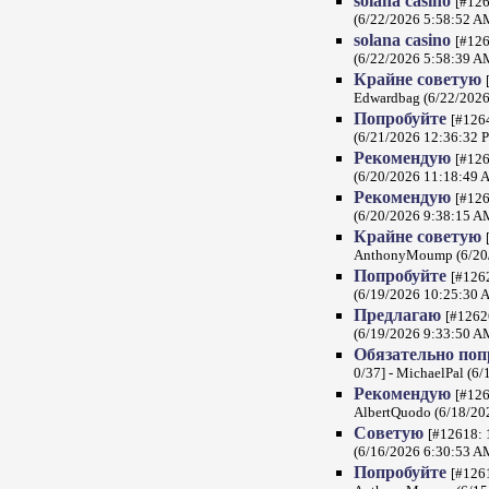
solana casino
[#126
(6/22/2026 5:58:52 A
solana casino
[#126
(6/22/2026 5:58:39 A
Крайне советую
Edwardbag (6/22/2026
Попробуйте
[#1264
(6/21/2026 12:36:32 
Рекомендую
[#126
(6/20/2026 11:18:49 
Рекомендую
[#126
(6/20/2026 9:38:15 A
Крайне советую
AnthonyMoump (6/20/
Попробуйте
[#1262
(6/19/2026 10:25:30 
Предлагаю
[#12626
(6/19/2026 9:33:50 A
Обязательно по
0/37] - MichaelPal (6
Рекомендую
[#126
AlbertQuodo (6/18/20
Советую
[#12618: 
(6/16/2026 6:30:53 A
Попробуйте
[#1261