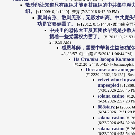
散沙能让知道只有组织才能更替组织的中共集中精
织。
[#12009: 0, 1/1440] - 变异 (7/2/2018 8:47:50 PM)
聚则有形、散则无形，无形才叫高。中共魔头
功是它要倒霉了。
[#12012: 0, 1/1440] - 魔与佛 空而不
中共里的恐怖大王及其团伙毕竟是少数
据着一些党国权力罢了。
[#12013: 0, 2/1
2:40:59 AM)
感恩尊師，需要中華養生益智功的
48, 83/5710] - 白陽 (9/5/2018 1:06:44 PM)
На Столбы Забора Колпаки
[#12120: 2448, 5/457] - Joshuaopisk
Поставки лантаноидов 
[#12220: 2562, 13/125] - Sus
velvet whorl upwa
unpeopled
[#12860:
(7/30/2026 2:56:45 P
solana casino
[#126
(6/24/2026 2:57:23 P
888starz
[#12665: 68
(6/24/2026 12:51:29 
solana casino
[#126
(6/22/2026 4:54:32 A
solana casino
[#126
(6/22/2026 4:53:54 A