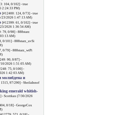
3: 104, 0/102] - true
26 2:24:33 PM)
no
[#12400: 124, 0/73] - true
(5/23/2026 1:47:13 AM)
no
[#12399: 61, 0/102] - true
5/23/2026 1:36:54 AM)
: 79, 0/98] - 888starz
:03:13 AM)
, 0/101] - 888starz_uvSi
M)
, 0/79] - 888starz_wtPi
M)
249: 90, 0/87] -
5/10/2026 1:51:05 AM)
2248: 75, 0/100] -
2026 1:42:03 AM)
 молибдена и
 1515, 97/290] - SheilaInnof
cking emerald whitish-
] - Scottkax (7/30/2026
404, 0/18] - GeorgeCox
M)
[#12779: 571, 0/18] -