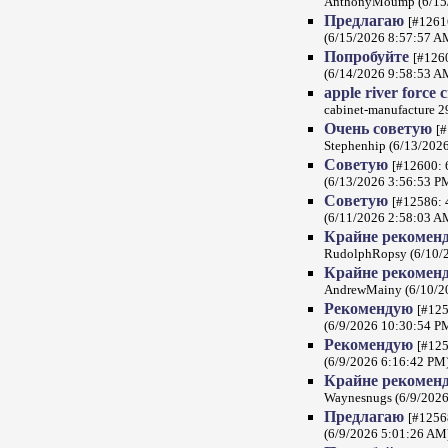
AnthonyMoump (6/15/
Предлагаю
[#12616
(6/15/2026 8:57:57 A
Попробуйте
[#1260
(6/14/2026 9:58:53 A
apple river force 
cabinet-manufacture 
Очень советую
[#
Stephenhip (6/13/202
Советую
[#12600: 
(6/13/2026 3:56:53 P
Советую
[#12586: 
(6/11/2026 2:58:03 A
Крайне рекомен
RudolphRopsy (6/10/
Крайне рекомен
AndrewMainy (6/10/2
Рекомендую
[#125
(6/9/2026 10:30:54 P
Рекомендую
[#125
(6/9/2026 6:16:42 PM
Крайне рекомен
Waynesnugs (6/9/2026
Предлагаю
[#1256
(6/9/2026 5:01:26 AM