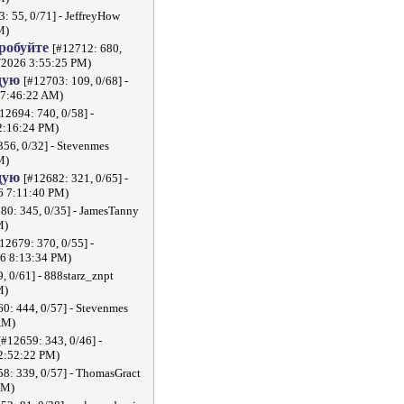
: 55, 0/71] - JeffreyHow
M)
пробуйте
[#12712: 680,
3/2026 3:55:25 PM)
дую
[#12703: 109, 0/68] -
 7:46:22 AM)
12694: 740, 0/58] -
2:16:24 PM)
356, 0/32] - Stevenmes
M)
дую
[#12682: 321, 0/65] -
6 7:11:40 PM)
80: 345, 0/35] - JamesTanny
M)
12679: 370, 0/55] -
26 8:13:34 PM)
, 0/61] - 888starz_znpt
M)
0: 444, 0/57] - Stevenmes
AM)
[#12659: 343, 0/46] -
 2:52:22 PM)
8: 339, 0/57] - ThomasGract
PM)