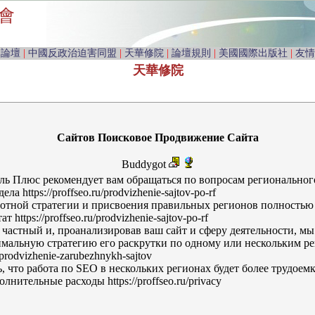
會
由論壇
|
中國反政治迫害同盟
|
天華修院
|
論壇規則
|
美國國際出版社
|
友情
天華修院
Сайтов Поисковое Продвижение Сайта
Buddygot
ь Плюс рекомендует вам обращаться по вопросам региональног
ла https://proffseo.ru/prodvizhenie-sajtov-po-rf
тной стратегии и присвоения правильных регионов полностью
 https://proffseo.ru/prodvizhenie-sajtov-po-rf
астный и, проанализировав ваш сайт и сферу деятельности, м
мальную стратегию его раскрутки по одному или нескольким р
u/prodvizhenie-zarubezhnykh-sajtov
что работа по SEO в нескольких регионах будет более трудоемко
лнительные расходы https://proffseo.ru/privacy