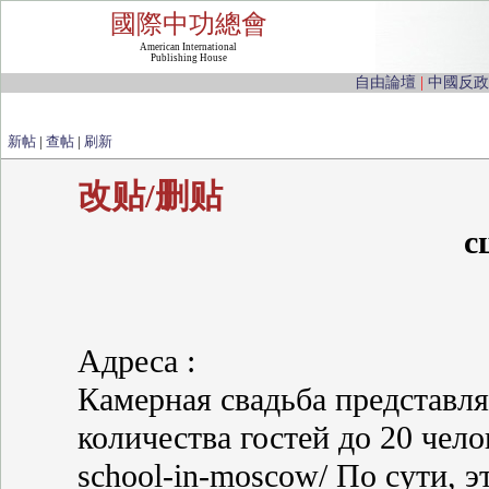
國際中功總會
American International
Publishing House
自由論壇
|
中國反政
新帖
|
查帖
|
刷新
改贴/删贴
с
Адреса :
Камерная свадьба представля
количества гостей до 20 челов
school-in-moscow/ По сути, 