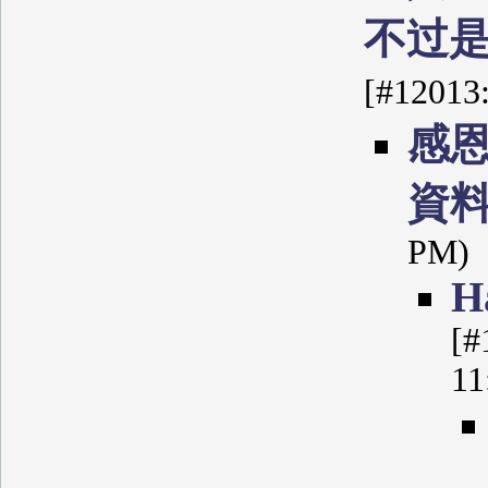
不过
[#12013
感
資
PM)
Н
[#
11