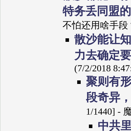
特务丢同盟
不怕还用啥手段？ (7/
散沙能让
力去确定
(7/2/2018 8:4
聚则有
段奇异
1/1440] -
中共