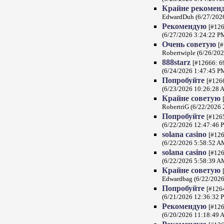
Крайне рекомен
EdwardDuh (6/27/202
Рекомендую
[#126
(6/27/2026 3:24:22 P
Очень советую
[#
Robertwiple (6/26/20
888starz
[#12666: 69
(6/24/2026 1:47:45 P
Попробуйте
[#1266
(6/23/2026 10:26:28 
Крайне советую
RobertriG (6/22/2026
Попробуйте
[#1265
(6/22/2026 12:47:46 
solana casino
[#126
(6/22/2026 5:58:52 A
solana casino
[#126
(6/22/2026 5:58:39 A
Крайне советую
Edwardbag (6/22/2026
Попробуйте
[#1264
(6/21/2026 12:36:32 
Рекомендую
[#126
(6/20/2026 11:18:49 