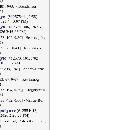
M)
487, 0/66] - Brendansor
M)
дую
[#12575: 41, 0/55] -
2026 4:40:07 PM)
дую
[#12574: 396, 0/62] -
026 3:46:36 PM)
72: 102, 0/36] - Hectorapaks
M)
71: 73, 0/41] - JamesSkype
)
дую
[#12570: 101, 0/62] -
 8:53:02 AM)
8: 208, 0/41] - AndrewRarse
)
3: 67, 0/67] - Kevinmog
)
57: 194, 0/39] - Gregoryprill
M)
55: 452, 0/66] - ManuelBor
)
пробуйте
[#12554: 42,
8/2026 2:25:26 PM)
12551: 54, 0/66] - Kevinmog
)