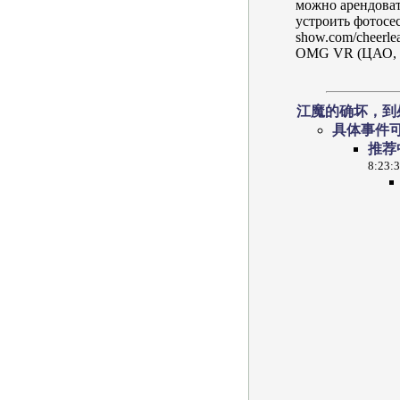
можно арендоват
устроить фотосес
show.com/cheerlea
OMG VR (ЦАО,
江魔的确坏，到
具体事件
推荐
8:23: