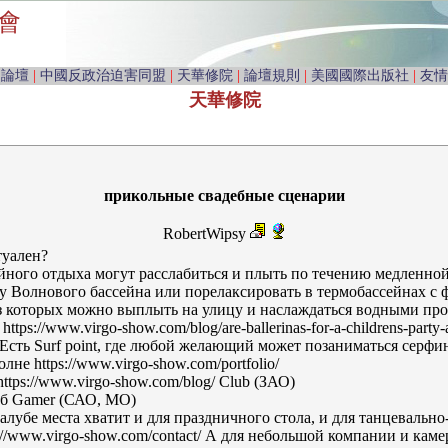
會
由論壇
|
中國反政治迫害同盟
|
天華修院
|
論壇規則
|
美國國際出版社
|
友情
天華修院
прикольные свадебные сценарии
RobertWipsy
туален?
ного отдыха могут расслабиться и плыть по течению медленной
у Волнового бассейна или порелаксировать в термобассейнах с
з которых можно выплыть на улицу и наслаждаться водными пр
tps://www.virgo-show.com/blog/are-ballerinas-for-a-childrens-party-a
ty/ Есть Surf point, где любой желающий может позаниматься серфи
лне https://www.virgo-show.com/portfolio/
https://www.virgo-show.com/blog/ Club (ЗАО)
уб Gamer (САО, МО)
лубе места хватит и для праздничного стола, и для танцевально
://www.virgo-show.com/contact/ А для небольшой компании и кам