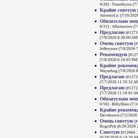
0/26] - Timothytox (7
Крайне советую
AntonioLic (7/10/202
Обязательно по
0/31] - Albertaxiow (
Предлагаю
[#12732
(7/9/2026 8:39:00 AM
Очень советую
[#
Jefferynaw (7/8/2026 
Рекомендую
[#127
(7/8/2026 6:19:03 PM
Крайне рекомен
Waynebug (7/8/2026 
Предлагаю
[#1272
(7/7/2026 11:55:32 A
Предлагаю
[#12723
(7/7/2026 11:16:01 A
Обязательно по
0/56] - BillyDiate (7/
Крайне рекомен
Davidswora (7/2/2026
Очень советую
[#
RogerPek (6/29/2026 
Советую
[#12684: 
(6/28/2026 6:14:20 A