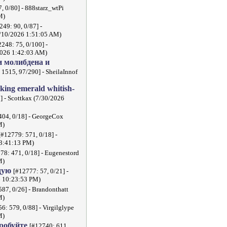
, 0/80] - 888starz_wtPi
M)
249: 90, 0/87] -
5/10/2026 1:51:05 AM)
2248: 75, 0/100] -
2026 1:42:03 AM)
 молибдена и
 1515, 97/290] - SheilaInnof
cking emerald whitish-
] - Scottkax (7/30/2026
404, 0/18] - GeorgeCox
M)
[#12779: 571, 0/18] -
 3:41:13 PM)
78: 471, 0/18] - Eugenestord
M)
дую
[#12777: 57, 0/21] -
6 10:23:53 PM)
587, 0/26] - Brandonthatt
M)
6: 579, 0/88] - Virgilglype
M)
пробуйте
[#12740: 611,