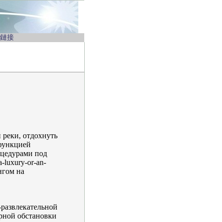
鏈接
 реки, отдохнуть
 функцией
оцедурами под
-luxury-or-an-
нгом на
-развлекательной
ерной обстановки