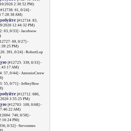
/10/2026 2:30:52 PM)
[#12738: 61, 0/24] -
6 7:28:38 AM)
пробуйте
[#12734: 83,
7/9/2026 12:44:32 PM)
: 63, 0/33] - Jacobsow
)
12727: 69, 0/27] -
7:39:25 PM)
26: 391, 0/24] - RobertLop
)
дую
[#12725: 339, 0/33] -
8:43:17 AM)
4: 57, 0/44] - AntonioCreew
M)
: 55, 0/71] - JeffreyHow
M)
пробуйте
[#12712: 680,
3/2026 3:55:25 PM)
дую
[#12703: 109, 0/68] -
 7:46:22 AM)
12694: 740, 0/58] -
2:16:24 PM)
356, 0/32] - Stevenmes
M)