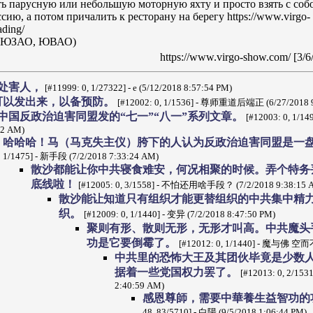
ь парусную или небольшую моторную яхту и просто взять с соб
сию, а потом причалить к ресторану на берегу https://www.virgo-
ding/
 ЮЗАО, ЮВАО)
https://www.virgo-show.com/ [3/
处害人，
[#11999: 0, 1/27322] - e (5/12/2018 8:57:54 PM)
可以发出来，以备预防。
[#12002: 0, 1/1536] - 尊师重道后端正 (6/27/2018 9
中国反政治迫害同盟发的“七一”“八一”系列文章。
[#12003: 0, 1/1
32 AM)
哈哈哈！马（马克失主仪）胯下的人认为反政治迫害同盟是一
1/1475] - 新手段 (7/2/2018 7:33:24 AM)
散沙都能让你中共寝食难安，何况相聚的时候。弄个特务
底线啦！
[#12005: 0, 3/1558] - 不怕还用啥手段？ (7/2/2018 9:38:15 
散沙能让知道只有组织才能更替组织的中共集中精
织。
[#12009: 0, 1/1440] - 变异 (7/2/2018 8:47:50 PM)
聚则有形、散则无形，无形才叫高。中共魔头
功是它要倒霉了。
[#12012: 0, 1/1440] - 魔与佛 空而不
中共里的恐怖大王及其团伙毕竟是少数
据着一些党国权力罢了。
[#12013: 0, 2/1
2:40:59 AM)
感恩尊師，需要中華養生益智功的
48, 83/5710] - 白陽 (9/5/2018 1:06:44 PM)