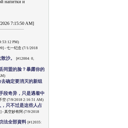
ой напитки и
6/2026 7:15:50 AM]
:53:12 PM)
499] - 七一纪念 (7/1/2018
盘散沙。
[#12004: 0,
丢同盟的脸？暴露你的
AM)
力去确定要消灭的新组
手段奇异，只是遇着中
空 (7/9/2018 2:16:51 AM)
人，只不过是这些人占
531] - 真空妙有阿 (7/9/2018
功法全部資料
[#12035: