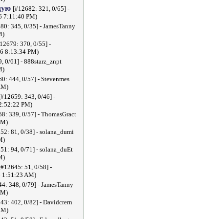
дую
[#12682: 321, 0/65] -
6 7:11:40 PM)
80: 345, 0/35] - JamesTanny
M)
12679: 370, 0/55] -
26 8:13:34 PM)
, 0/61] - 888starz_znpt
M)
0: 444, 0/57] - Stevenmes
AM)
[#12659: 343, 0/46] -
 2:52:22 PM)
8: 339, 0/57] - ThomasGract
PM)
52: 81, 0/38] - solana_dumi
M)
51: 94, 0/71] - solana_duEt
M)
[#12645: 51, 0/58] -
 1:51:23 AM)
4: 348, 0/79] - JamesTanny
PM)
43: 402, 0/82] - Davidcrern
AM)