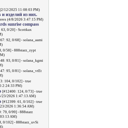
 (2/12/2025 11:08:03 PM)
и изделий из них.
ierex (4/8/2026 3:47:15 PM)
rds sunrise compass
 63, 0/20] - Scottkax
M)
67: 92, 0/68] - solana_aami
M)
, 0/58] - 888starz_zypt
PM)
48: 93, 0/81] - solana_kgmi
M)
47: 95, 0/81] - solana_vtEt
M)
3: 104, 0/102] - true
26 2:24:33 PM)
no
[#12400: 124, 0/73] - true
(5/23/2026 1:47:13 AM)
no
[#12399: 61, 0/102] - true
5/23/2026 1:36:54 AM)
: 79, 0/99] - 888starz
:03:13 AM)
, 0/102] - 888starz_uvSi
M)