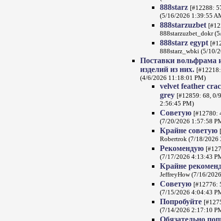
888starz
[#12288: 57
(5/16/2026 1:39:55 A
888starzuzbet
[#12
888starzuzbet_dokr (
888starz egypt
[#1
888starz_wbki (5/10/
Поставки вольфрама и
изделий из них.
[#12218:
(4/6/2026 11:18:01 PM)
velvet feather cra
grey
[#12859: 68, 0/9
2:56:45 PM)
Советую
[#12780: 
(7/20/2026 1:57:58 P
Крайне советую
Robertrok (7/18/2026
Рекомендую
[#127
(7/17/2026 4:13:43 P
Крайне рекомен
JeffreyHow (7/16/202
Советую
[#12776: 
(7/15/2026 4:04:43 P
Попробуйте
[#1275
(7/14/2026 2:17:10 P
Обязательно по