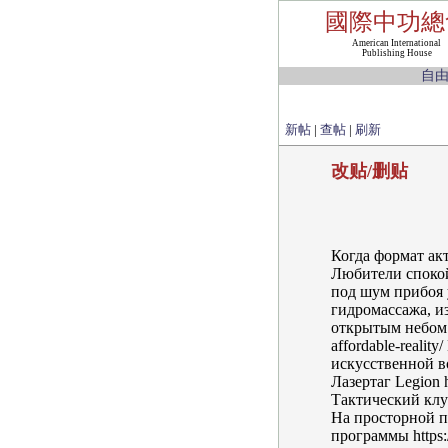
國際中功總
American International
Publishing House
自
新帖
|
查帖
|
刷新
改贴/删贴
Когда формат ак
Любители спокой
под шум прибоя 
гидромассажа, и
открытым небом ht
affordable-reali
искусственной во
Лазертаг Legion 
Тактический кл
На просторной па
программы https