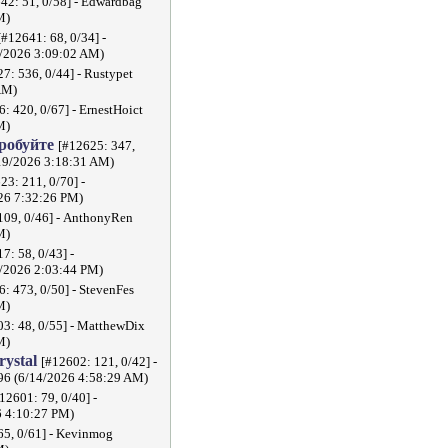
42: 51, 0/58] - Edwardbag
M)
[#12641: 68, 0/34] -
2026 3:09:02 AM)
7: 536, 0/44] - Rustypet
AM)
: 420, 0/67] - ErnestHoict
M)
пробуйте
[#12625: 347,
/19/2026 3:18:31 AM)
23: 211, 0/70] -
26 7:32:26 PM)
109, 0/46] - AnthonyRen
M)
7: 58, 0/43] -
2026 2:03:44 PM)
: 473, 0/50] - StevenFes
M)
3: 48, 0/55] - MatthewDix
M)
crystal
[#12602: 121, 0/42] -
296 (6/14/2026 4:58:29 AM)
12601: 79, 0/40] -
6 4:10:27 PM)
65, 0/61] - Kevinmog