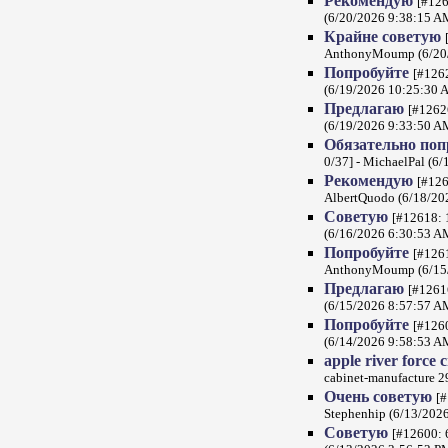
Рекомендую
[#126
(6/20/2026 9:38:15 A
Крайне советую
AnthonyMoump (6/20/
Попробуйте
[#1262
(6/19/2026 10:25:30 
Предлагаю
[#12626
(6/19/2026 9:33:50 A
Обязательно по
0/37] - MichaelPal (6
Рекомендую
[#126
AlbertQuodo (6/18/20
Советую
[#12618: 
(6/16/2026 6:30:53 A
Попробуйте
[#1261
AnthonyMoump (6/15/
Предлагаю
[#12616
(6/15/2026 8:57:57 A
Попробуйте
[#1260
(6/14/2026 9:58:53 A
apple river force 
cabinet-manufacture 
Очень советую
[#
Stephenhip (6/13/202
Советую
[#12600: 