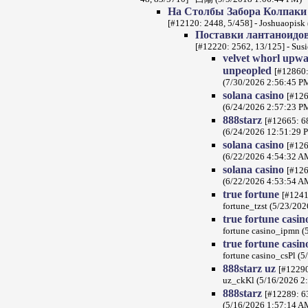
На Столбы Забора Колпаки
[#12120: 2448, 5/458] - Joshuaopisk
Поставки лантаноидов 
[#12220: 2562, 13/125] - Sus
velvet whorl upwa
unpeopled
[#12860:
(7/30/2026 2:56:45 P
solana casino
[#126
(6/24/2026 2:57:23 P
888starz
[#12665: 68
(6/24/2026 12:51:29 
solana casino
[#126
(6/22/2026 4:54:32 A
solana casino
[#126
(6/22/2026 4:53:54 A
true fortune
[#1241
fortune_tzst (5/23/20
true fortune casi
fortune casino_ipmn 
true fortune casi
fortune casino_csPl (
888starz uz
[#12290
uz_ckKl (5/16/2026 2
888starz
[#12289: 63
(5/16/2026 1:57:14 A